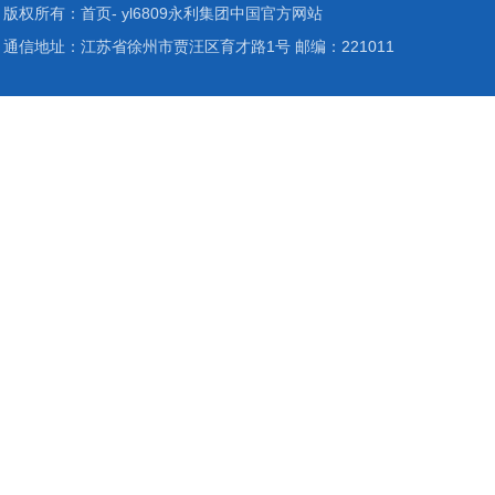
版权所有：首页- yl6809永利集团中国官方网站
通信地址：江苏省徐州市贾汪区育才路1号 邮编：221011