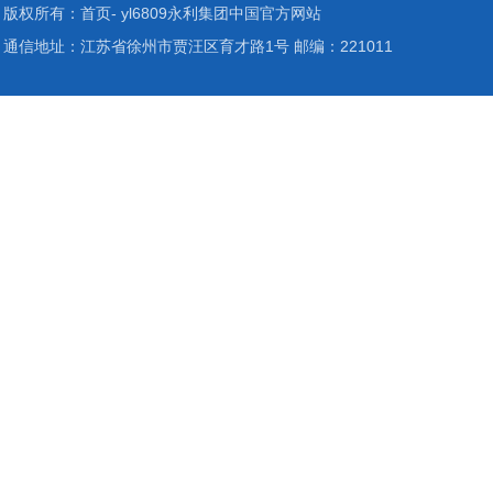
版权所有：首页- yl6809永利集团中国官方网站
通信地址：江苏省徐州市贾汪区育才路1号 邮编：221011