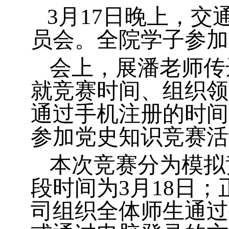
3
月
17
日
晚上
，
交
员会。
全院学子参加
会上，展
潘老师
传
就竞赛时间、组织领
通过手机注册的时间
参加党史知识竞赛活
本次竞赛分为模拟
段时间为
3
月
1
8
日；
司组织全体师生通过