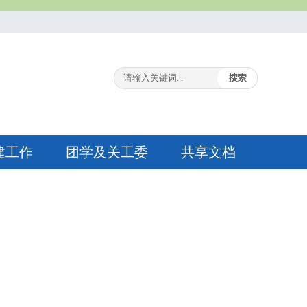
建工作
团学及关工委
共享文档