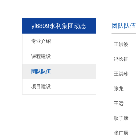
团队队伍
yl6809永利集团动态
专业介绍
王洪波
课程建设
冯长征
团队队伍
王洪珍
项目建设
张龙
王远
耿子康
张广辰