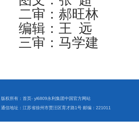
二审：郝旺林
编辑：王 远
三审：马学建
版权所有：首页- yl6809永利集团中国官方网站
通信地址：江苏省徐州市贾汪区育才路1号 邮编：221011