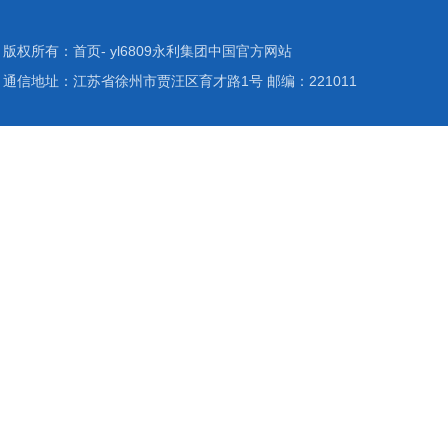
版权所有：首页- yl6809永利集团中国官方网站
通信地址：江苏省徐州市贾汪区育才路1号 邮编：221011