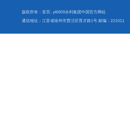
版权所有：首页- yl6809永利集团中国官方网站
通信地址：江苏省徐州市贾汪区育才路1号 邮编：221011