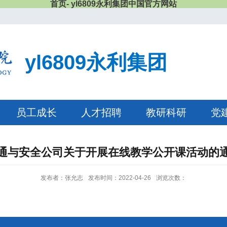
首页- yl6809永利集团中国官方网站
yl6809永利集团
员工成长
人才招聘
教研科研
党
通与安全公司关于开展在线教学公开课活动的
发布者：张允志
发布时间：2022-04-26
浏览次数：