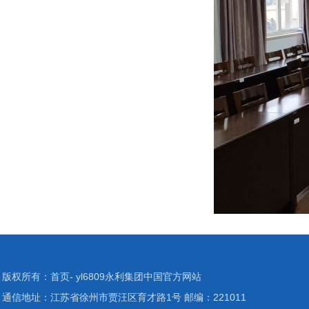
版权所有：首页- yl6809永利集团中国官方网站
通信地址：江苏省徐州市贾汪区育才路1号 邮编：221011