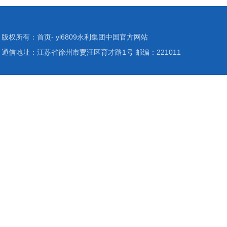
版权所有：首页- yl6809永利集团中国官方网站
通信地址：江苏省徐州市贾汪区育才路1号 邮编：221011