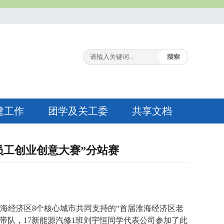
建工作
团学及关工委
共享文档
员工创业创意大赛”分站赛
海经济区
8
个核心城市共同支持的“首届淮海经济区老
带队，
17
新能源汽修
1
班刘宇恒同学代表公司参加了此